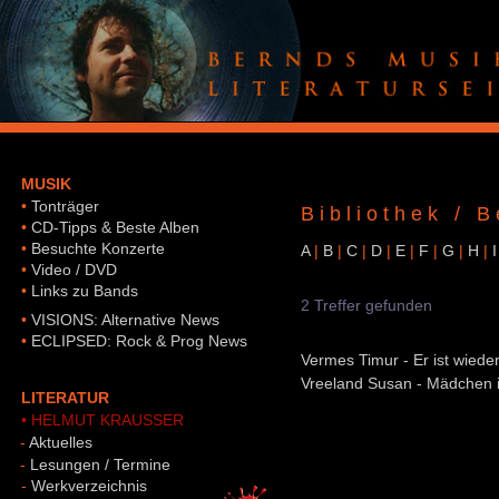
MUSIK
•
Tonträger
Bibliothek / B
•
CD-Tipps & Beste Alben
•
Besuchte Konzerte
A
|
B
|
C
|
D
|
E
|
F
|
G
|
H
|
I
•
Video / DVD
•
Links zu Bands
2 Treffer gefunden
•
VISIONS: Alternative News
•
ECLIPSED: Rock & Prog News
Vermes Timur - Er ist wiede
Vreeland Susan - Mädchen i
LITERATUR
• HELMUT KRAUSSER
-
Aktuelles
-
Lesungen / Termine
-
Werkverzeichnis